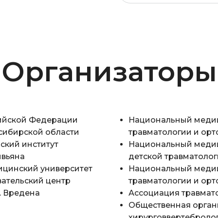
Организаторы
ийской Федерации
Национальный медиц
сибирской области
травматологии и орт
ский институт
Национальный медиц
ивьяна
детской травматолог
ицинский университет
Национальный медиц
ательский центр
травматологии и орт
. Вредена
Ассоциация травмат
Общественная орган
хирурговвертеброло