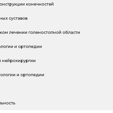
конструкции конечностей
ных суставов
ком лечении голеностопной области
логии и ортопедии
и нейрохирургии
тологии и ортопедии
льность