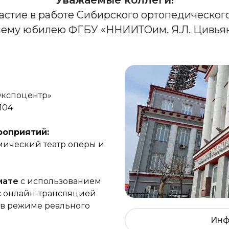
Уважаемые коллеги!
стие в работе Сибирского ортопедического 
нему юбилею ФГБУ «ННИИТОим. Я.Л. Цивьян
кспоцентр»
104
роприятий:
ический театр оперы и
мате
с использованием
 с онлайн-трансляцией
 в режиме реального
Инф