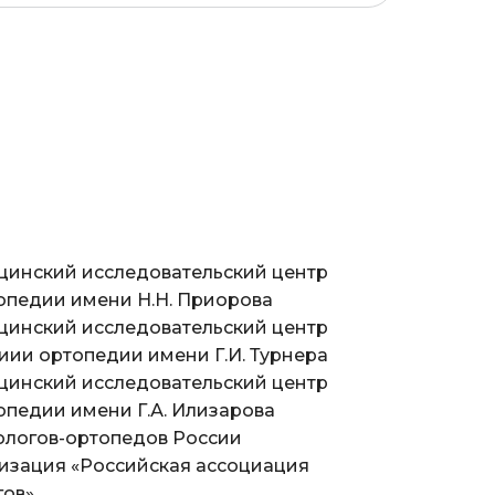
Прекурс
инский исследовательский центр
Шаблон для презентации спикеров
опедии имени Н.Н. Приорова
инский исследовательский центр
иии ортопедии имени Г.И. Турнера
инский исследовательский центр
опедии имени Г.А. Илизарова
ологов-ортопедов России
изация «Российская ассоциация
гов»