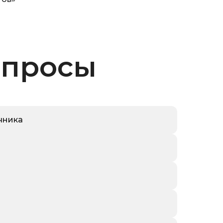
опросы
чника